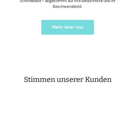
Schönebeck– abgestimmt auf Ihre Bedürfnisse und Ihr
Beschwerdebild.
Mehr über uns
Stimmen unserer Kunden
Sehr schöne Praxis, wohnlich eingerichtet da
könnnen sich andere Praxen eine Scheibe von
abschneiden. Fachlich Top Personal und
freundlich zuvorkommend, komme immer
gern zur Behandlung.